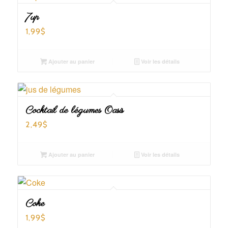
7up
1,99
$
Ajouter au panier
Voir les détails
Cocktail de légumes Oasis
2,49
$
Ajouter au panier
Voir les détails
Coke
1,99
$