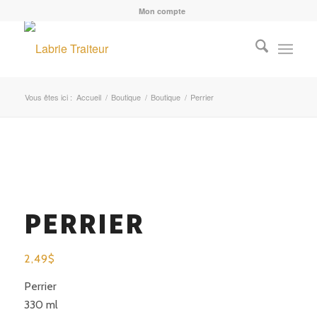
Mon compte
Vous êtes ici :
Accueil
/
Boutique
/
Boutique
/
Perrier
PERRIER
2,49
$
Perrier
330 ml