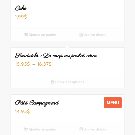
Coke
1,99
$
Ajouter au panier
Voir les détails
Sandwichs : Le wrap au poulet césar
Plage
–
15,95
16,37
$
$
de
prix :
Choix des options
15,95$
à
16,37$
Pâté Campagnard
MENU
14,95
$
Ajouter au panier
Voir les détails