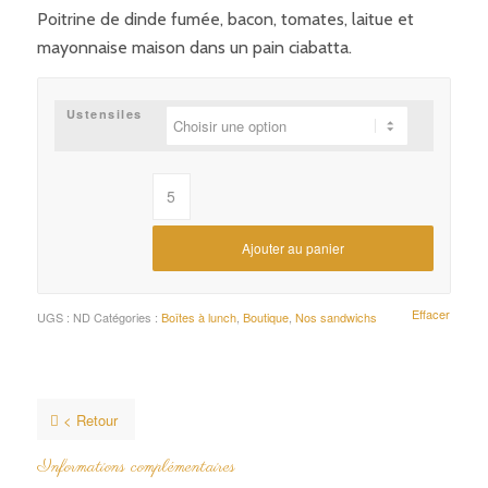
de
Poitrine de dinde fumée, bacon, tomates, laitue et
prix :
mayonnaise maison dans un pain ciabatta.
15,95$
à
16,37$
Ustensiles
Ajouter au panier
Effacer
UGS :
ND
Catégories :
Boîtes à lunch
,
Boutique
,
Nos sandwichs
< Retour
Informations complémentaires