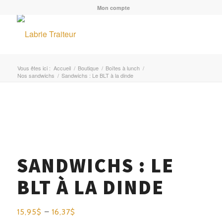
Mon compte
Vous êtes ici :
Accueil
/
Boutique
/
Boîtes à lunch
/
Nos sandwichs
/
Sandwichs : Le BLT à la dinde
SANDWICHS : LE
BLT À LA DINDE
Plage
15,95
16,37
$
–
$