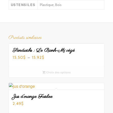
USTENSILES
Plastique, Bois
Produits similaires
Sandwichs : Le Banh-Mi végé
Plage
–
15,50
15,92
$
$
de
prix :
Choix des options
15,50$
à
15,92$
Jus d’orange Fairlee
2,49
$