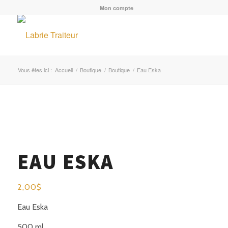
Mon compte
Vous êtes ici :
Accueil
/
Boutique
/
Boutique
/
Eau Eska
EAU ESKA
2,00
$
Eau Eska
500 ml