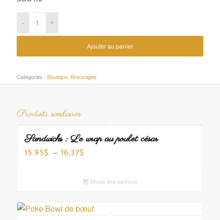
Ajouter au panier
Catégories :
Boutique
,
Breuvages
Produits similaires
Sandwichs : Le wrap au poulet césar
Plage
–
15,95
16,37
$
$
de
prix :
Choix des options
15,95$
à
16,37$