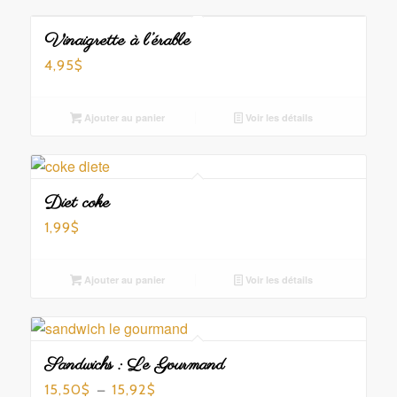
Vinaigrette à l’érable
4,95
$
Ajouter au panier
Voir les détails
Diet coke
1,99
$
Ajouter au panier
Voir les détails
Sandwichs : Le Gourmand
Plage
–
15,50
15,92
$
$