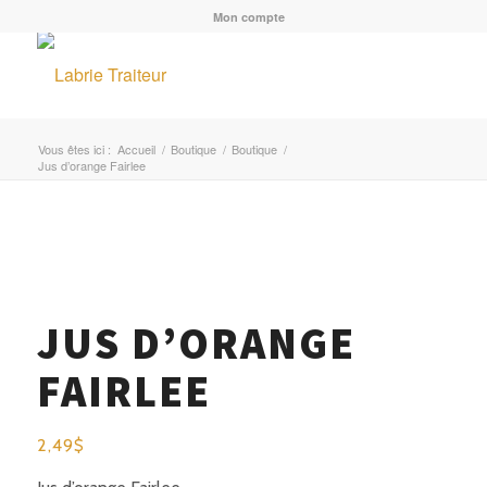
Mon compte
Vous êtes ici :
Accueil
/
Boutique
/
Boutique
/
Jus d’orange Fairlee
JUS D’ORANGE
FAIRLEE
2,49
$