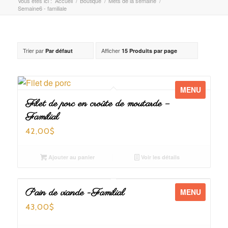
Vous êtes ici :
Accueil
/
Boutique
/
Mets de la semaine
/
Semaine6 - familiale
Trier par
Afficher
Par défaut
15 Produits par page
MENU
Filet de porc en croûte de moutarde –
Familial
42,00
$
Ajouter au panier
Voir les détails
Pain de viande -Familial
MENU
43,00
$