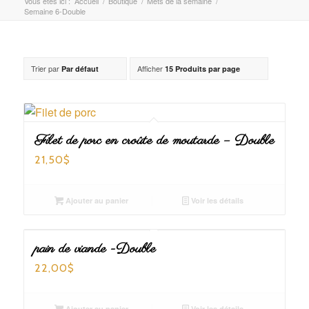
Vous êtes ici :
Accueil
/
Boutique
/
Mets de la semaine
/
Semaine 6-Double
Trier par
Afficher
Par défaut
15 Produits par page
Filet de porc en croûte de moutarde – Double
21,50
$
Ajouter au panier
Voir les détails
pain de viande -Double
22,00
$
Ajouter au panier
Voir les détails