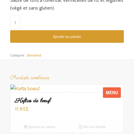
Sauté de tofu à l’oriental, vermicelles de riz et légumes
(végé et sans gluten)
Ajouter au panier
Catégorie :
Semaine3
Produits similaires
MENU
Keftas de bœuf
11,95
$
Ajouter au panier
Voir les détails