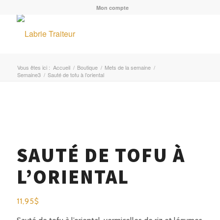
Mon compte
Vous êtes ici :
Accueil
/
Boutique
/
Mets de la semaine
/
Semaine3
/
Sauté de tofu à l’oriental
MENU
SAUTÉ DE TOFU À
L’ORIENTAL
11,95
$