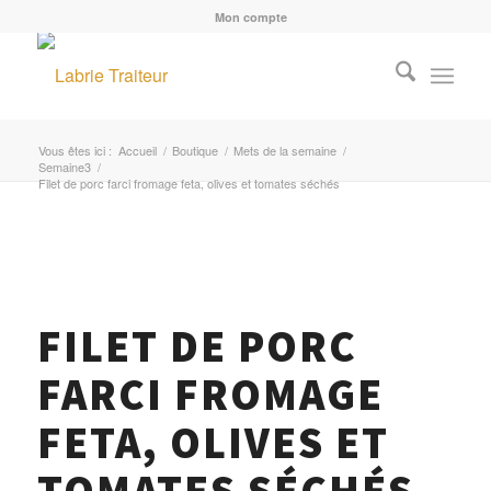
Mon compte
Vous êtes ici :
Accueil
/
Boutique
/
Mets de la semaine
/
Semaine3
/
Filet de porc farci fromage feta, olives et tomates séchés
MENU
FILET DE PORC
FARCI FROMAGE
FETA, OLIVES ET