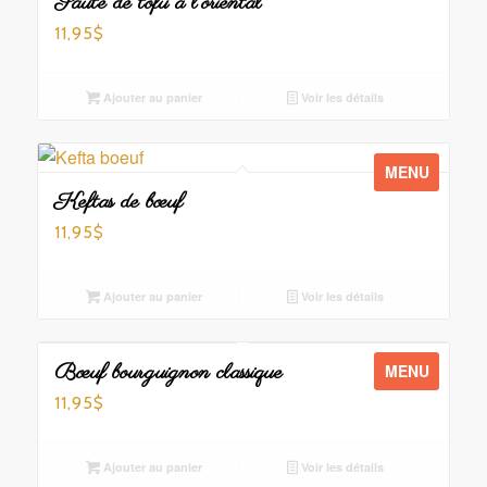
Sauté de tofu à l’oriental
11,95
$
Ajouter au panier
Voir les détails
MENU
Keftas de bœuf
11,95
$
Ajouter au panier
Voir les détails
Bœuf bourguignon classique
MENU
11,95
$
Ajouter au panier
Voir les détails