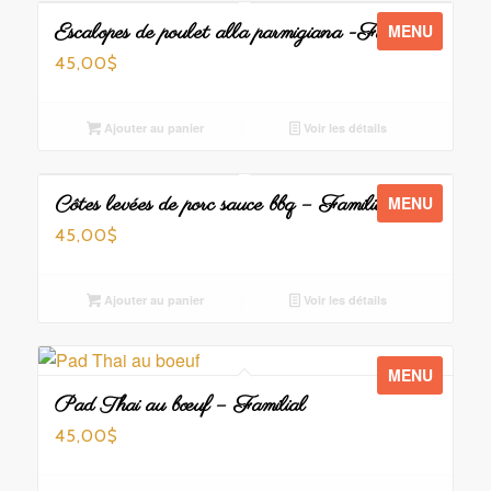
Escalopes de poulet alla parmigiana -Familial
MENU
45,00
$
Ajouter au panier
Voir les détails
Côtes levées de porc sauce bbq – Familial
MENU
45,00
$
Ajouter au panier
Voir les détails
MENU
Pad Thai au bœuf – Familial
45,00
$