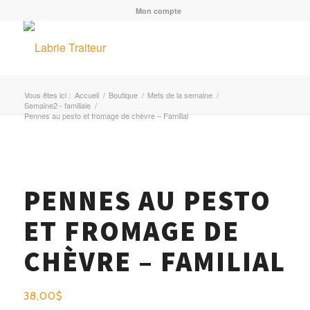
Mon compte
Vous êtes ici :
Accueil
/
Boutique
/
Mets de la semaine
/
Semaine2 - familiale
/
Pennes au pesto et fromage de chèvre – Familial
MENU
PENNES AU PESTO
ET FROMAGE DE
CHÈVRE – FAMILIAL
38,00
$