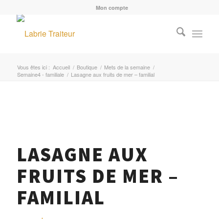
Mon compte
Vous êtes ici :
Accueil
/
Boutique
/
Mets de la semaine
/
Semaine4 - familiale
/
Lasagne aux fruits de mer – familial
MENU
LASAGNE AUX
FRUITS DE MER –
FAMILIAL