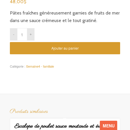
48,00
$
Pâtes fraîches généreusement garnies de fruits de mer
dans une sauce crémeuse et le tout gratiné.
Ajouter au panier
Catégorie :
Semaine4 - familiale
Produits similaires
Escalope de poulet sauce moutarde et érable –
MENU