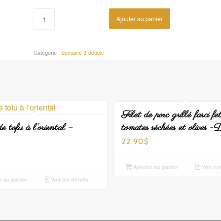
Ajouter au panier
Catégorie :
Semaine 3-double
Filet de porc grillé farci fet
 tofu à l’oriental –
tomates séchées et olives -
22,90
$
Ajouter au panier
Voir les
r au panier
Voir les détails