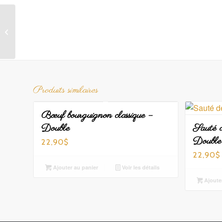
Pâté au poulet
Produits similaires
Bœuf bourguignon classique –
Double
Sauté de
Double
22,90
$
22,90
$
Ajouter au panier
Voir les détails
Ajoute