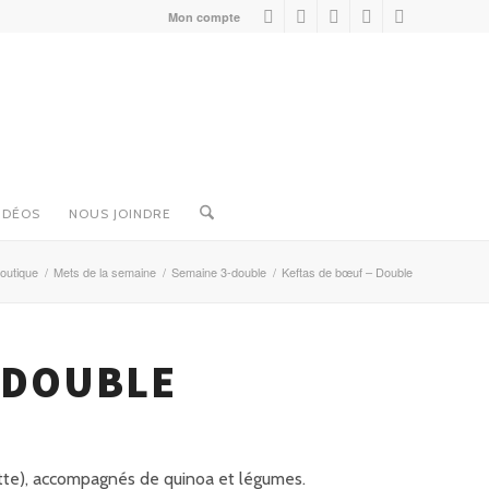
Mon compte
IDÉOS
NOUS JOINDRE
outique
/
Mets de la semaine
/
Semaine 3-double
/
Keftas de bœuf – Double
 DOUBLE
tte), accompagnés de quinoa et légumes.