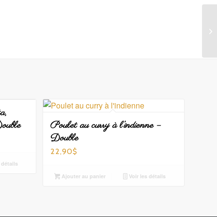
a,
Double
Poulet au curry à l’indienne –
Double
22,90
$
 détails
Ajouter au panier
Voir les détails