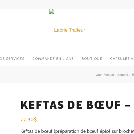
OS SERVICES
COMMANDE EN LIGNE
BOUTIQUE
CAPSULES V
Vous êtes ici :
Accueil
/
B
KEFTAS DE BŒUF –
22,90
$
Keftas de bœuf (préparation de bœuf épicé sur broche