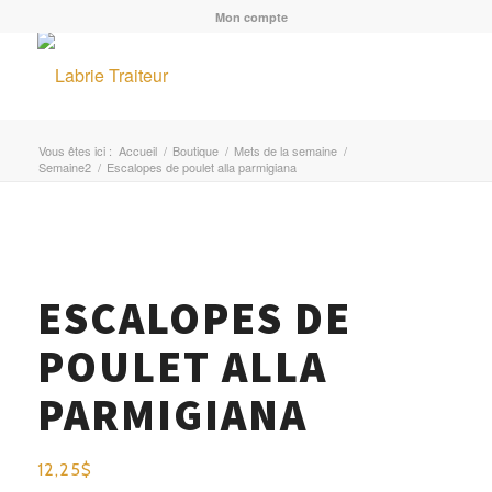
Mon compte
Vous êtes ici :
Accueil
/
Boutique
/
Mets de la semaine
/
Semaine2
/
Escalopes de poulet alla parmigiana
MENU
ESCALOPES DE
POULET ALLA
PARMIGIANA
12,25
$